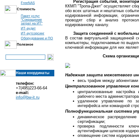
Регистрация событий, монитор
FreeNAS
ККМП "Тропа-Джет" осуществляет сбо
Стоимость
обо всех штатных и нештатных событи
кодированной информации, ограниче
Пакет услуг
"Сокращение
проводят сбор и анализ протоко
затрат на ИТ"
кодированному каналу.
ИТ-аудит
Защита соединений с мобильны
ИТ-аутсорсинг
В состав виртуальной защищенной с
Оборудование и ПО
компьютеры, подключаемые по выдел
Полезное
ключевой информации для них являет
Схема организац
Наши координаты
Надежная защита межсетевого ин
весь трафик между абонентами
телефон:
Централизованное управление ко
+7(495)223-66-64
централизованные настройка 
e-mail:
рабочего места администратора
info@bw-it.ru
удаленное управление по з
интерфейса или командной стро
Полнофункциональная система уп
динамическое распределение
сертификации;
проверка подлинности клю
аутентификации шлюзов кодиров
оповещение систем кодировани