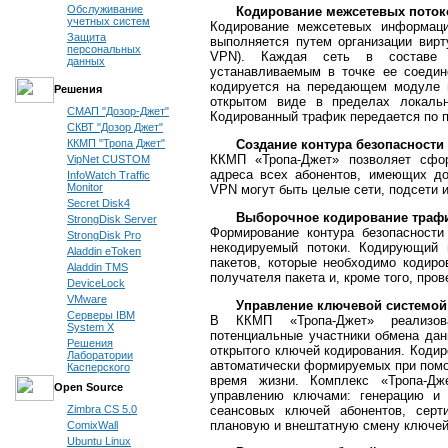
Обслуживание
Кодирование межсетевых поток
учетных систем
Кодирование межсетевых информаци
Защита
выполняется путем организации вирту
персональных
VPN). Каждая сеть в составе
данных
устанавливаемым в точке ее соеди
кодируется на передающем модуле и
Решения
открытом виде в пределах локаль
СМАП "Дозор-Джет"
Кодированный трафик передается по п
СКВТ "Дозор Джет"
Создание контура безопасности
ККМП "Тропа Джет"
ККМП «Тропа-Джет» позволяет сфор
VipNet CUSTOM
адреса всех абонентов, имеющих д
InfoWatch Traffic
Monitor
VPN могут быть целые сети, подсети 
Secret Disk4
Выборочное кодирование траф
StrongDisk Server
Формирование контура безопасност
StrongDisk Pro
некодируемый потоки. Кодирующий
Aladdin eToken
пакетов, которые необходимо кодиро
Aladdin TMS
получателя пакета и, кроме того, про
DeviceLock
VMware
Управление ключевой системой
Серверы IBM
В ККМП «Тропа-Джет» реализова
System X
потенциальные участники обмена дан
Решения
открытого ключей кодирования. Коди
Лаборатории
автоматически формируемых при пом
Касперского
время жизни. Комплекс «Тропа-Дж
Open Source
управлению ключами: генерацию и 
сеансовых ключей абонентов, сер
Zimbra CS 5.0
плановую и внештатную смену ключей
ComixWall
Ubuntu Linux