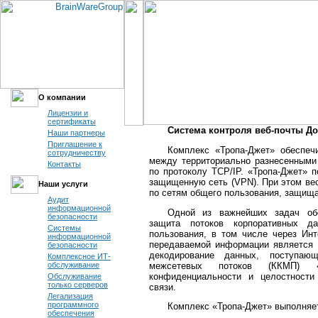
О компании
Лицензии и
сертификаты
Система контроля веб-почты До
Наши партнеры
Приглашение к
Комплекс «Тропа-Джет» обеспеч
сотрудничеству
между территориально разнесенными
Контакты
по протоколу TCP/IP. «Тропа-Джет» 
защищенную сеть (VPN). При этом ве
Наши услуги
по сетям общего пользования, защищ
Аудит
информационной
Одной из важнейших задач обе
безопасности
защита потоков корпоративных д
Системы
пользования, в том числе через Ин
информационной
передаваемой информации является 
безопасности
декодирование данных, поступаю
Комплексное ИТ-
межсетевых потоков (ККМП) «
обслуживание
конфиденциальности и целостност
Обслуживание
только серверов
связи.
Легализация
программного
Комплекс «Тропа-Джет» выполня
обеспечения